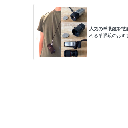
人気の単眼鏡を徹
める単眼鏡のおす