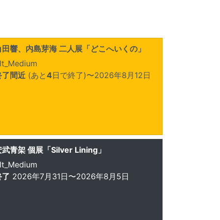
角田響、内島芽海 二人展「どこへいくの」
lt_Medium
終了間近
(あと
4
日で終了)
〜2026年8月12日
武青架 個展「Silver Lining」
lt_Medium
終了
2026年7月31日〜2026年8月5日