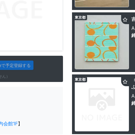
東京都
A
gleで予定登録する
せん）
東京都
「
A
内会館1F
】