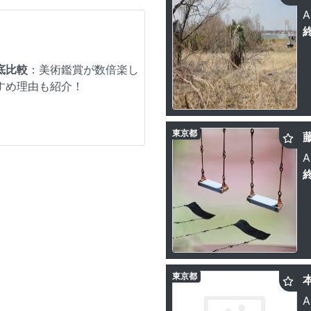
A
底比較
：美術鑑賞が数倍楽し
すめ理由も紹介！
東京都
A
東京都
A