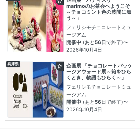
企画展「パティスリー
marimoのお茶会へようこそ
～チョコミント色の波間に漂
う～」
フェリシモチョコレートミュ
ージアム
開催中
(あと
56
日で終了)
〜
2026年10月4日
兵庫県
企画展 「チョコレートパッケ
ージアウォード展～箱をひら
くとき、物語もひらく～」
フェリシモチョコレートミュ
ージアム
開催中
(あと
56
日で終了)
〜
2026年10月4日