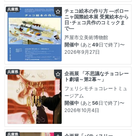
兵庫県
チェコ絵本の作り方 ―ボロー
ニャ国際絵本展 受賞絵本から
日･チェコ共作のコミックま
で―
芦屋市立美術博物館
開催中
(あと
49
日で終了)
〜
2026年9月27日
兵庫県
企画展 「不思議なチョコレー
ト劇場～第2幕～」
フェリシモチョコレートミュ
ージアム
開催中
(あと
56
日で終了)
〜
2026年10月4日
兵庫県