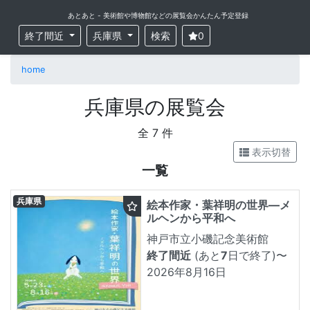
あとあと - 美術館や博物館などの展覧会かんたん予定登録
終了間近
兵庫県
検索
0
home
兵庫県の展覧会
全 7 件
表示切替
一覧
兵庫県
絵本作家・葉祥明の世界―メ
ルヘンから平和へ
神戸市立小磯記念美術館
終了間近
(あと
7
日で終了)
〜
2026年8月16日