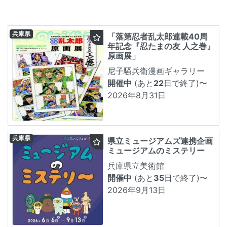
兵庫県
「落第忍者乱太郎連載40周
年記念『忍たまの友 人之巻』
原画展」
尼子騒兵衛漫画ギャラリー
開催中
(あと
22
日で終了)
〜
2026年8月31日
兵庫県
県立ミュージアムズ連携企画
ミュージアムのミステリー
兵庫県立美術館
開催中
(あと
35
日で終了)
〜
2026年9月13日