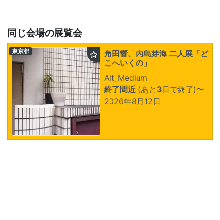
同じ会場の展覧会
東京都
角田響、内島芽海 二人展「ど
こへいくの」
Alt_Medium
終了間近
(あと
3
日で終了)
〜
2026年8月12日