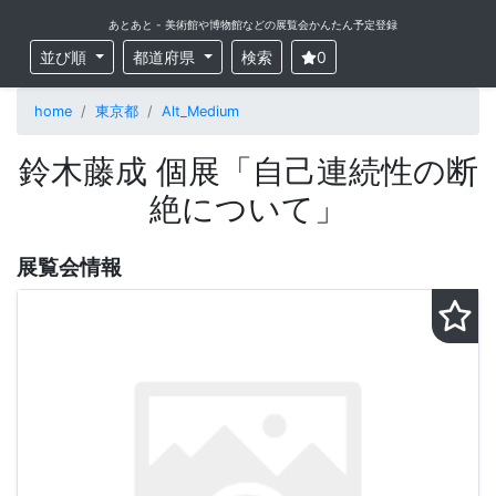
あとあと - 美術館や博物館などの展覧会かんたん予定登録
並び順
都道府県
検索
0
home
東京都
Alt_Medium
鈴木藤成 個展「自己連続性の断
絶について」
展覧会情報