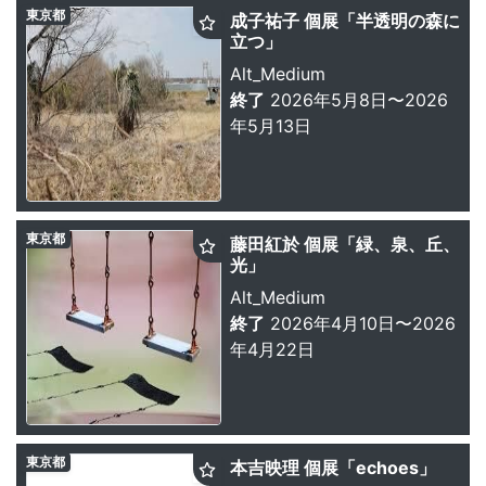
東京都
成子祐子 個展「半透明の森に
立つ」
Alt_Medium
終了
2026年5月8日〜2026
年5月13日
東京都
藤田紅於 個展「緑、泉、丘、
光」
Alt_Medium
終了
2026年4月10日〜2026
年4月22日
東京都
本吉映理 個展「echoes」