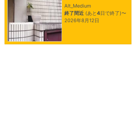
Alt_Medium
終了間近
(あと
4
日で終了)
〜
2026年8月12日