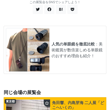
この展覧会をSNSでシェアしよう！
B!
人気の単眼鏡を徹底比較
：美
術鑑賞が数倍楽しめる単眼鏡
のおすすめ理由も紹介！
同じ会場の展覧会
東京都
角田響、内島芽海 二人展「ど
こへいくの」