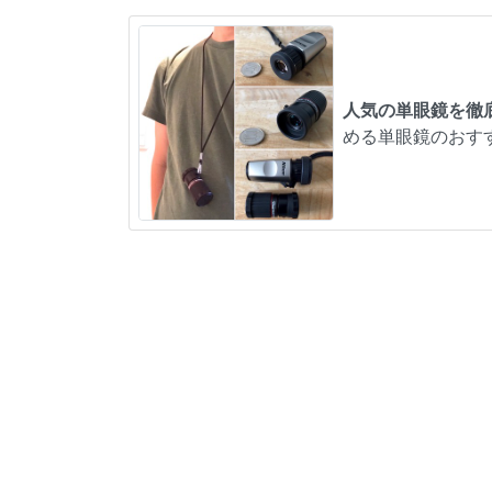
人気の単眼鏡を徹
める単眼鏡のおす