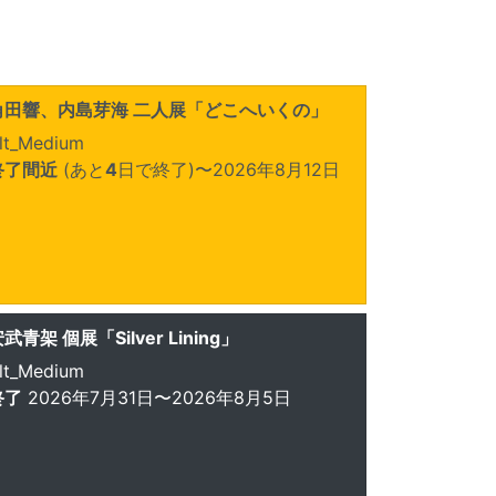
角田響、内島芽海 二人展「どこへいくの」
lt_Medium
終了間近
(あと
4
日で終了)
〜2026年8月12日
武青架 個展「Silver Lining」
lt_Medium
終了
2026年7月31日〜2026年8月5日