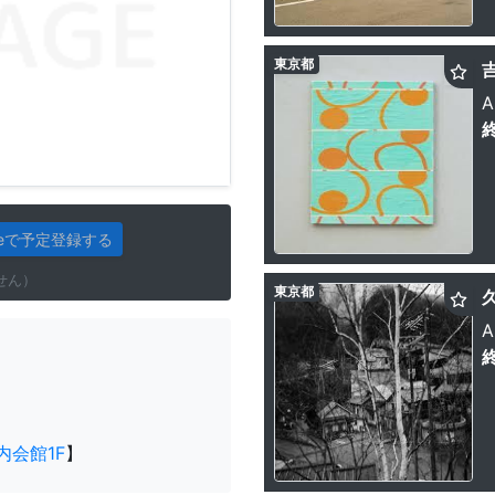
東京都
A
gleで予定登録する
せん）
東京都
久
A
内会館1F
】