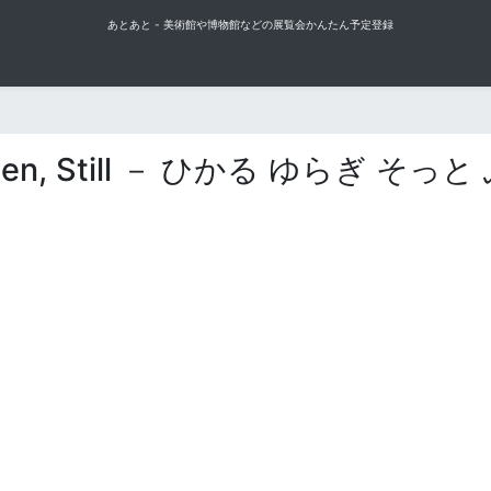
あとあと - 美術館や博物館などの展覧会かんたん予定登録
ween, Still － ひかる ゆらぎ そっ