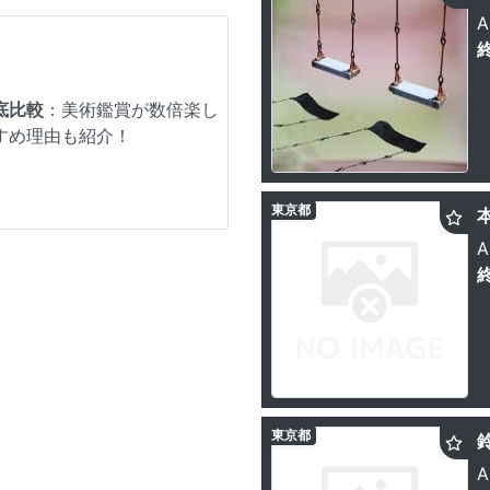
A
底比較
：美術鑑賞が数倍楽し
すめ理由も紹介！
東京都
A
東京都
A