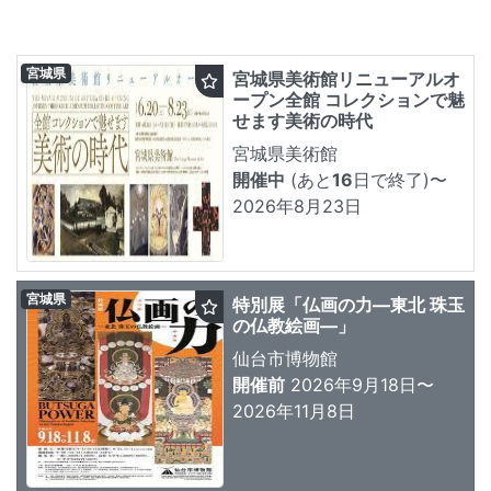
宮城県
宮城県美術館リニューアルオ
ープン全館 コレクションで魅
せます美術の時代
宮城県美術館
開催中
(あと
16
日で終了)
〜
2026年8月23日
宮城県
特別展「仏画の力―東北 珠玉
の仏教絵画―」
仙台市博物館
開催前
2026年9月18日〜
2026年11月8日