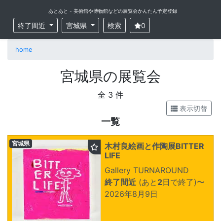
あとあと - 美術館や博物館などの展覧会かんたん予定登録
終了間近
宮城県
検索
0
home
宮城県の展覧会
全 3 件
表示切替
一覧
宮城県
木村良絵画と作陶展BITTER
LIFE
Gallery TURNAROUND
終了間近
(あと
2
日で終了)
〜
2026年8月9日