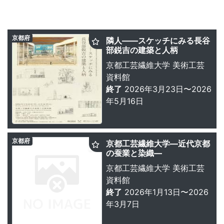
京都府
隣人――スケッチにみる長谷
部鋭吉の建築と人柄
京都工芸繊維大学 美術工芸
資料館
終了
2026年3月23日〜2026
年5月16日
京都府
京都工芸繊維大学―近代京都
の蚕業と染織―
京都工芸繊維大学 美術工芸
資料館
終了
2026年1月13日〜2026
年3月7日