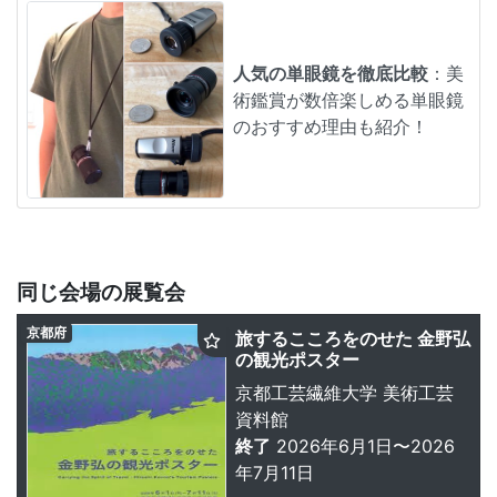
人気の単眼鏡を徹底比較
：美
術鑑賞が数倍楽しめる単眼鏡
のおすすめ理由も紹介！
同じ会場の展覧会
京都府
旅するこころをのせた 金野弘
の観光ポスター
京都工芸繊維大学 美術工芸
資料館
終了
2026年6月1日〜2026
年7月11日