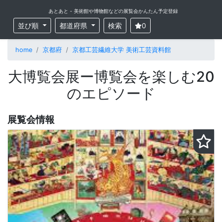
あとあと - 美術館や博物館などの展覧会かんたん予定登録
並び順
都道府県
検索
0
home
京都府
京都工芸繊維大学 美術工芸資料館
大博覧会展ー博覧会を楽しむ20
のエピソード
展覧会情報