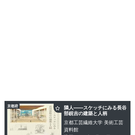
京都府
隣人――スケッチにみる長谷
部鋭吉の建築と人柄
京都工芸繊維大学 美術工芸
資料館