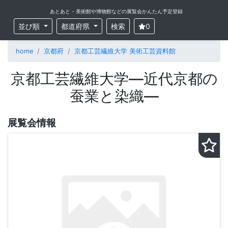
あとあと - 美術館や博物館などの展覧会かんたん予定登録
並び順
都道府県
検索
0
home
京都府
京都工芸繊維大学 美術工芸資料館
京都工芸繊維大学―近代京都の
蚕業と染織―
展覧会情報