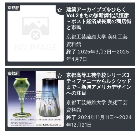
京都府
建築アーカイブズをひらく
Vol.2まちの診断師北沢恒彦
－ポスト経済成長期の商店街
と市民
京都工芸繊維大学 美術工芸
資料館
終了
2025年3月3日〜2025
年4月7日
京都府
京都高等工芸学校シリーズ3
ティファニーからルクウッド
まで－新興アメリカデザイン
への注目
京都工芸繊維大学 美術工芸
資料館
終了
2024年11月11日〜2024
年12月21日