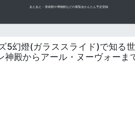
あとあと - 美術館や博物館などの展覧会かんたん予定登録
ズ5幻燈(ガラススライド)で知る
ン神殿からアール・ヌーヴォーま