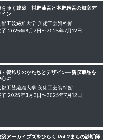
海をゆく建築－村野藤吾と本野精吾の船室デ
ザイン
京都工芸繊維大学 美術工芸資料館
終了
2025年6月2日〜2025年7月12日
鐔・髪飾りのかたちとデザイン―新収蔵品を
中心に
京都工芸繊維大学 美術工芸資料館
終了
2025年3月3日〜2025年7月12日
建築アーカイブズをひらく Vol.2まちの診断師