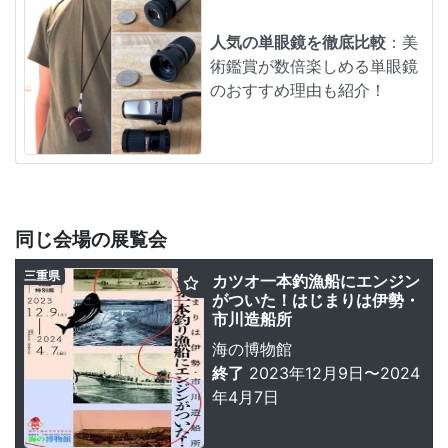
人気の単眼鏡を徹底比較
：美
術鑑賞が数倍楽しめる単眼鏡
のおすすめ理由も紹介！
同じ会場の展覧会
三重県
カツオ一本釣漁船にエンジン
がついた！はじまりは伊勢・
市川造船所
海の博物館
終了
2023年12月9日〜2024
年4月7日