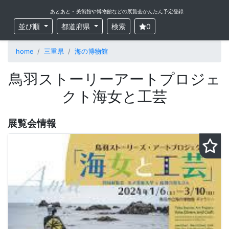
あとあと - 美術館や博物館などの展覧会かんたん予定登録
並び順
都道府県
検索
0
home
三重県
海の博物館
鳥羽ストーリーアートプロジェ
クト海女と工芸
展覧会情報