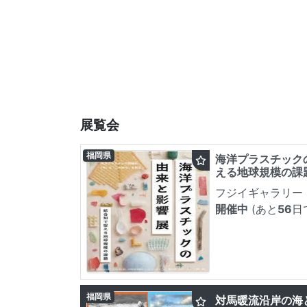
展覧会
福岡県
海洋プラスチック
える地球規模の課
フジイギャラリー
開催中
(あと
56
日
福岡県
対馬暖流沿岸の海