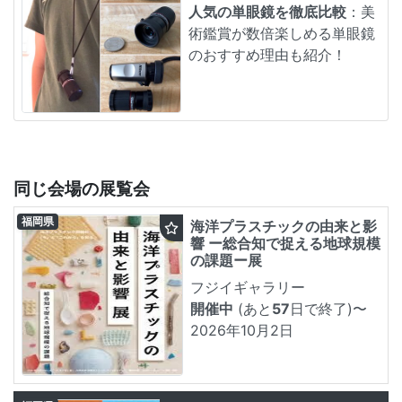
人気の単眼鏡を徹底比較
：美
術鑑賞が数倍楽しめる単眼鏡
のおすすめ理由も紹介！
同じ会場の展覧会
福岡県
海洋プラスチックの由来と影
響 ー総合知で捉える地球規模
の課題ー展
フジイギャラリー
開催中
(あと
57
日で終了)
〜
2026年10月2日