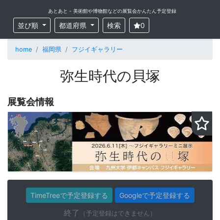
あとあと - 美術館や博物館などの展覧会かんたん予定登録
並び順
都道府県
検索
0
home
福岡県
フジイギャラリー
弥生時代の貝塚
展覧会情報
TimeTreeで予定登録する
Googleで予定登録する
終了
（予定登録はできません）