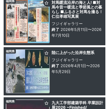
福岡県
対馬暖流沿岸の海と人! ■対
馬今昔ー暖流と季節風との暮
らし ■ふるさと対馬を撮る！
仁位孝雄写真展
フジイギャラリー
終了
2026年5月11日〜2026
年7月10日
福岡県
陸に上がった沿岸生態系
フジイギャラリー
終了
2026年4月1日〜2026
年5月29日
福岡県
九大工学部建築学科 卒業設計
展2026 ~Finished/