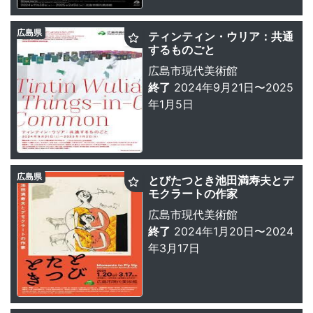
広島県
ティンティン・ウリア：共通
するものごと
広島市現代美術館
終了
2024年9月21日〜2025
年1月5日
広島県
とびたつとき池田満寿夫とデ
モクラートの作家
広島市現代美術館
終了
2024年1月20日〜2024
年3月17日