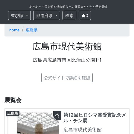
あとあと - 美術館や博物館などの展覧会かんたん予定登録
並び順
都道府県
検索
0
home
広島県
広島市現代美術館
広島県広島市南区比治山公園1-1
公式サイトで詳細を確認
展覧会
広島県
第12回ヒロシマ賞受賞記念メ
ル・チン展
広島市現代美術館