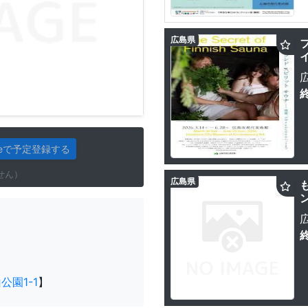
広島県
gleで予定登録する
せん）
広島県
園1-1
】