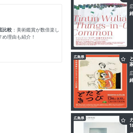
底比較
：美術鑑賞が数倍楽し
すめ理由も紹介！
広島県
広島県