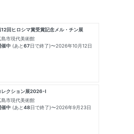
第12回ヒロシマ賞受賞記念メル・チン展
広島市現代美術館
開催中
(あと
67
日で終了)
〜2026年10月12日
コレクション展2026-Ⅰ
広島市現代美術館
開催中
(あと
48
日で終了)
〜2026年9月23日