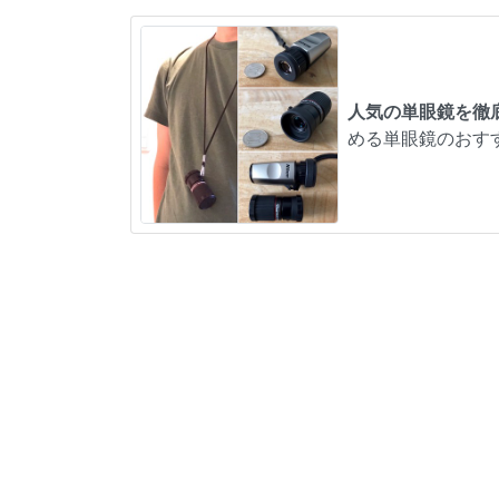
人気の単眼鏡を徹
める単眼鏡のおす