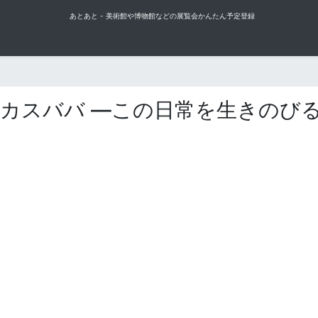
あとあと - 美術館や博物館などの展覧会かんたん予定登録
 カスババ ―この日常を生きのび