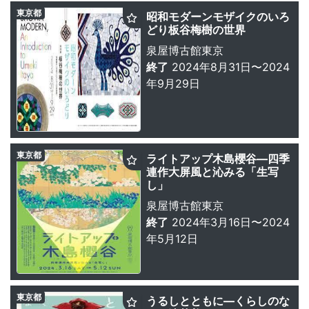
東京都
昭和モダーンモザイクのいろ
どり板谷梅樹の世界
泉屋博古館東京
終了
2024年8月31日〜2024
年9月29日
東京都
ライトアップ木島櫻谷—四季
連作大屏風と沁みる「生写
し」
泉屋博古館東京
終了
2024年3月16日〜2024
年5月12日
東京都
うるしとともに—くらしのな