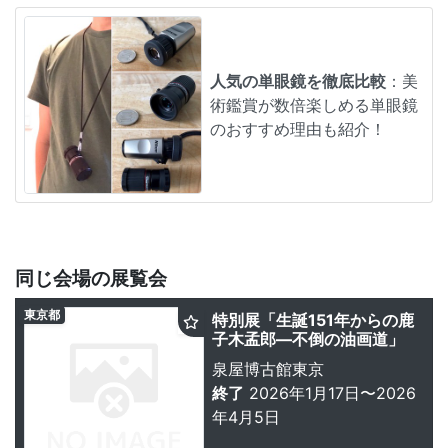
人気の単眼鏡を徹底比較
：美
術鑑賞が数倍楽しめる単眼鏡
のおすすめ理由も紹介！
同じ会場の展覧会
東京都
特別展「生誕151年からの鹿
子木孟郎―不倒の油画道」
泉屋博古館東京
終了
2026年1月17日〜2026
年4月5日