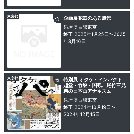
東京都
企画展花器のある風景
泉屋博古館東京
終了
2025年1月25日〜2025
年3月16日
東京都
特別展 オタケ・インパクト―
越堂・竹坡・国観、尾竹三兄
弟の日本画アナキズム
泉屋博古館東京
終了
2024年10月19日〜
2024年12月15日