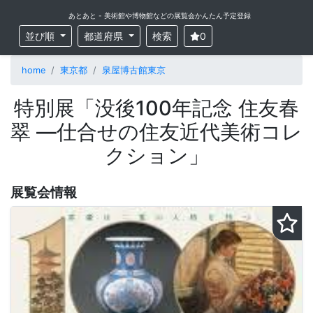
あとあと - 美術館や博物館などの展覧会かんたん予定登録
並び順
都道府県
検索
0
home
東京都
泉屋博古館東京
特別展「没後100年記念 住友春
翠 ―仕合せの住友近代美術コレ
クション」
展覧会情報