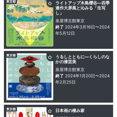
東京都
ライトアップ木島櫻谷—四季
連作大屏風と沁みる「生写
し」
泉屋博古館東京
終了
2024年3月16日〜2024
年5月12日
東京都
うるしとともに—くらしのな
かの漆芸美
泉屋博古館東京
終了
2024年1月20日〜2024
年2月25日
東京都
日本画の棲み家