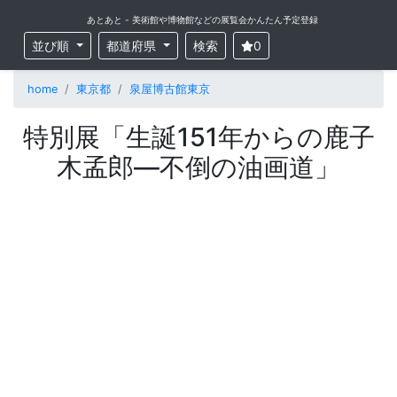
あとあと - 美術館や博物館などの展覧会かんたん予定登録
並び順
都道府県
検索
0
home
東京都
泉屋博古館東京
特別展「生誕151年からの鹿子
木孟郎―不倒の油画道」