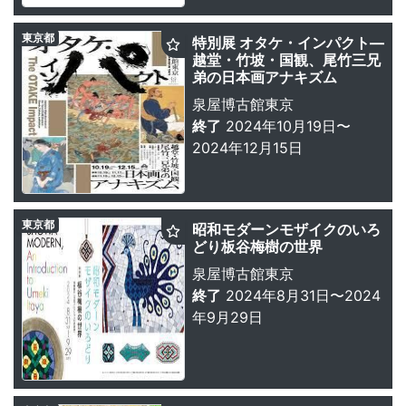
東京都
特別展 オタケ・インパクト―
越堂・竹坡・国観、尾竹三兄
弟の日本画アナキズム
泉屋博古館東京
終了
2024年10月19日〜
2024年12月15日
東京都
昭和モダーンモザイクのいろ
どり板谷梅樹の世界
泉屋博古館東京
終了
2024年8月31日〜2024
年9月29日