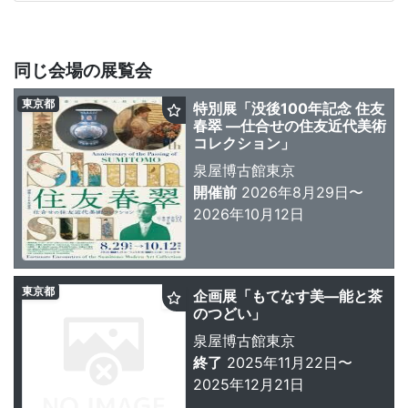
同じ会場の展覧会
東京都
特別展「没後100年記念 住友
春翠 ―仕合せの住友近代美術
コレクション」
泉屋博古館東京
開催前
2026年8月29日〜
2026年10月12日
東京都
企画展「もてなす美―能と茶
のつどい」
泉屋博古館東京
終了
2025年11月22日〜
2025年12月21日