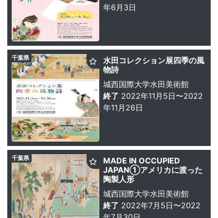
年6月3日
千葉県
水田コレクション展四季の風
物詩
城西国際大学水田美術館
終了
2022年11月5日〜2022
年11月26日
千葉県
MADE IN OCCUPIED
JAPAN①アメリカに渡った
陶製人形
城西国際大学水田美術館
終了
2022年7月5日〜2022
年7月30日