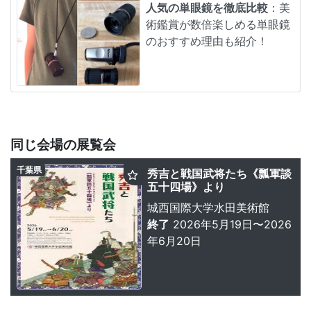
人気の単眼鏡を徹底比較
：美
術鑑賞が数倍楽しめる単眼鏡
のおすすめ理由も紹介！
同じ会場の展覧会
千葉県
秀吉と戦国武将たち《瓢軍談
五十四場》より
城西国際大学水田美術館
終了
2026年5月19日〜2026
年6月20日