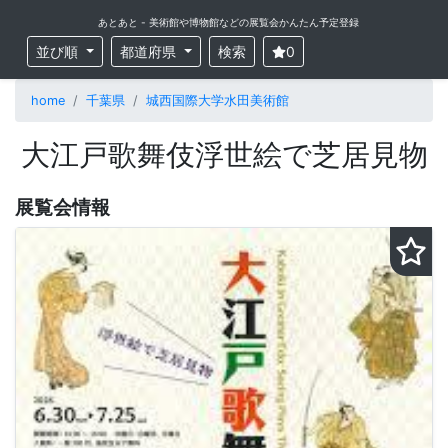
あとあと - 美術館や博物館などの展覧会かんたん予定登録
並び順
都道府県
検索
0
home
千葉県
城西国際大学水田美術館
大江戸歌舞伎浮世絵で芝居見物
展覧会情報