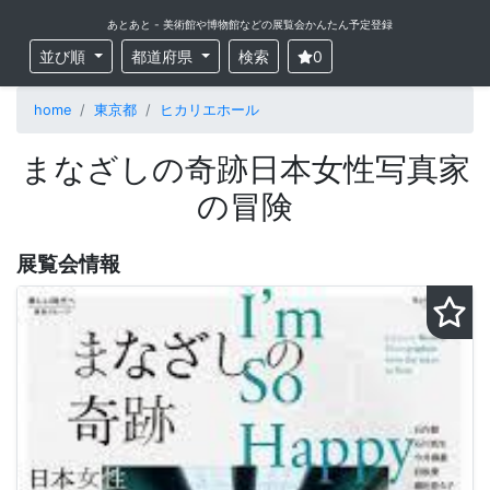
あとあと - 美術館や博物館などの展覧会かんたん予定登録
並び順
都道府県
検索
0
home
東京都
ヒカリエホール
まなざしの奇跡日本女性写真家
の冒険
展覧会情報