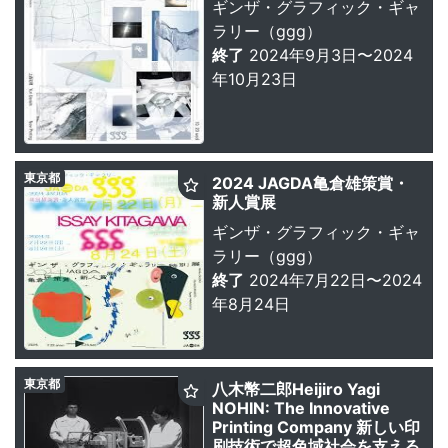
ギンザ・グラフィック・ギャ
ラリー（ggg）
終了
2024年9月3日〜2024
年10月23日
東京都
2024 JAGDA亀倉雄策賞・
新人賞展
ギンザ・グラフィック・ギャ
ラリー（ggg）
終了
2024年7月22日〜2024
年8月24日
東京都
八木幣二郎Heijiro Yagi
NOHIN: The Innovative
Printing Company 新しい印
刷技術で超色域社会を支える