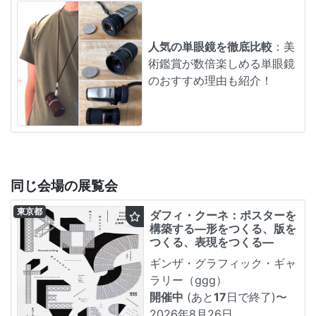
人気の単眼鏡を徹底比較
：美
術鑑賞が数倍楽しめる単眼鏡
のおすすめ理由も紹介！
同じ会場の展覧会
東京都
ダフィ・クーネ：ポスターを
構築する―形をつくる、版を
つくる、表現をつくる―
ギンザ・グラフィック・ギャ
ラリー（ggg）
開催中
(あと
17
日で終了)
〜
2026年8月26日