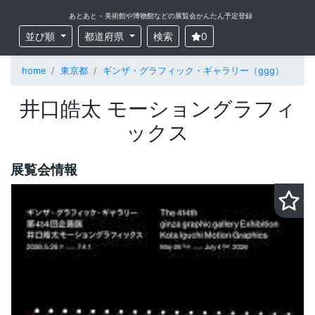
あとあと - 美術館や博物館などの展覧会かんたん予定登録
並び順
都道府県
検索
0
home
東京都
ギンザ・グラフィック・ギャラリー（ggg）
井口皓太 モーショングラフィ
ックス
展覧会情報