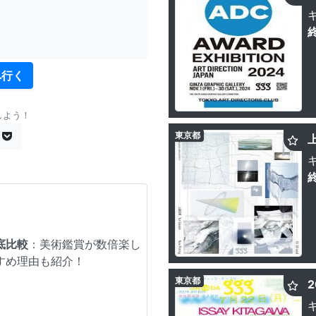
へ行く
しよう！
東京都
上
底比較
：美術鑑賞が数倍楽し
すめ理由も紹介！
東京都