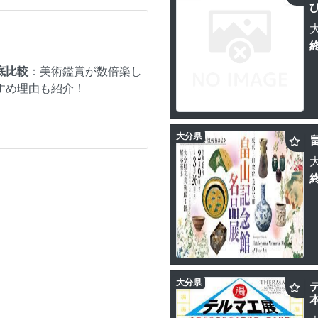
底比較
：美術鑑賞が数倍楽し
すめ理由も紹介！
大分県
大分県