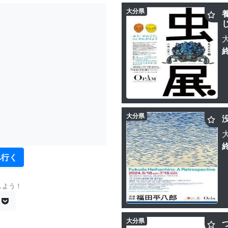
大分県
大分県
へ行く
しよう！
大分県