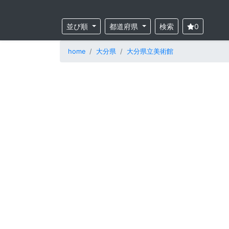
並び順
都道府県
検索
0
home
大分県
大分県立美術館