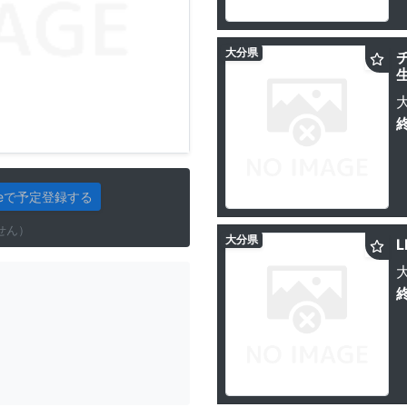
大分県
gleで予定登録する
せん）
大分県