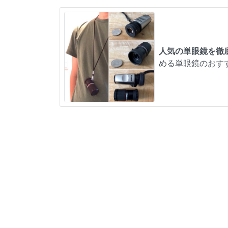
人気の単眼鏡を徹
める単眼鏡のおす