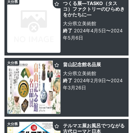
大分県
つくる展—TASKO（タス
コ）ファクトリーのひらめき
をかたちに—
大分県立美術館
終了
2024年4月5日〜2024
年5月6日
大分県
畠山記念館名品展
大分県立美術館
終了
2024年2月9日〜2024
年3月26日
大分県
テルマエ展お風呂でつながる
古代ローマと日本