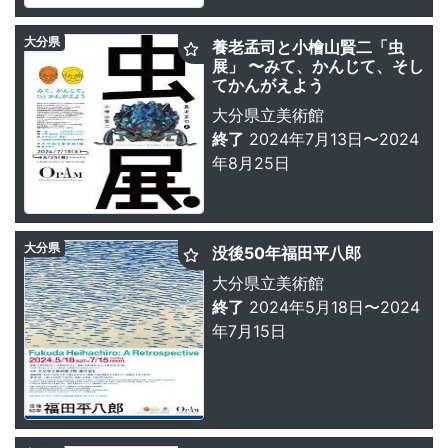
大分県
養老孟司と小檜山賢二「虫
展」 〜みて、かんじて、そし
てかんがえよう
大分県立美術館
終了
2024年7月13日〜2024
年8月25日
大分県
没後50年福田平八郎
大分県立美術館
終了
2024年5月18日〜2024
年7月15日