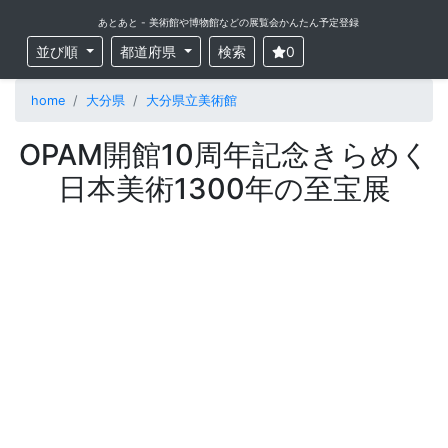
あとあと - 美術館や博物館などの展覧会かんたん予定登録
並び順
都道府県
検索
0
home
大分県
大分県立美術館
OPAM開館10周年記念きらめく
日本美術1300年の至宝展