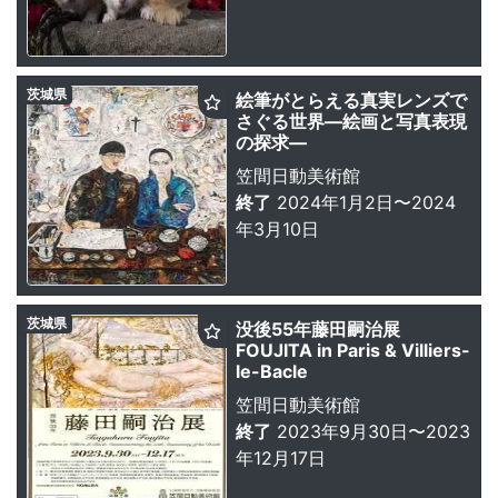
茨城県
絵筆がとらえる真実レンズで
さぐる世界—絵画と写真表現
の探求—
笠間日動美術館
終了
2024年1月2日〜2024
年3月10日
茨城県
没後55年藤田嗣治展
FOUJITA in Paris & Villiers-
le-Bacle
笠間日動美術館
終了
2023年9月30日〜2023
年12月17日