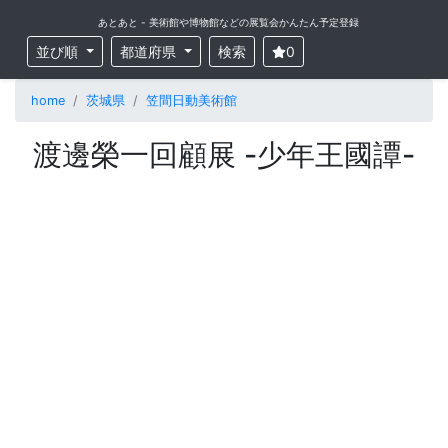
あとあと - 美術館や博物館などの展覧会かんたん予定登録
並び順
都道府県
検索
0
home
茨城県
笠間日動美術館
渡邊榮一回顧展 -少年王國譚-