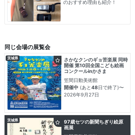
のおすすめ理由も紹介！
同じ会場の展覧会
茨城県
さかなクンのギョ苦楽展 同時
開催 第10回全国こども絵画
コンクールinかさま
笠間日動美術館
開催中
(あと
48
日で終了)
〜
2026年9月27日
茨城県
97歳セツの新聞ちぎり絵原
画展