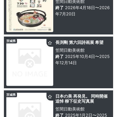
笠間日動美術館
終了
2026年4月18日〜2026
年7月20日
茨城県
長渕剛 第六回詩画展 希望
笠間日動美術館
終了
2025年10月4日〜2025
年12月14日
茨城県
日本の美 再発見。 同時開催
追悼 柳下征史写真展
笠間日動美術館
終了
2025年1月2日〜2025