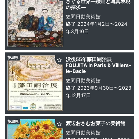
さぐる世界—絵画と写真表現
の探求—
笠間日動美術館
終了
2024年1月2日〜2024
年3月10日
茨城県
没後55年藤田嗣治展
FOUJITA in Paris & Villiers-
le-Bacle
笠間日動美術館
終了
2023年9月30日〜2023
年12月17日
茨城県
渡辺おさむお菓子の美術館
笠間日動美術館