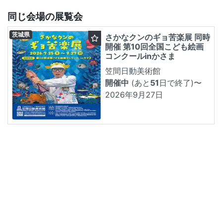
同じ会場の展覧会
茨城県
さかなクンのギョ苦楽展 同時
開催 第10回全国こども絵画
コンクールinかさま
笠間日動美術館
開催中
(あと
51
日で終了)
〜
2026年9月27日