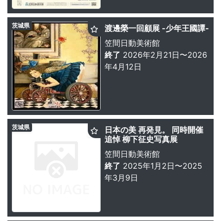
茨城県
渡邊榮一回顧展 -少年王國譚-
笠間日動美術館
終了
2026年2月21日〜2026
年4月12日
茨城県
日本の美 再発見。 同時開催
追悼 柳下征史写真展
笠間日動美術館
終了
2025年1月2日〜2025
年3月9日