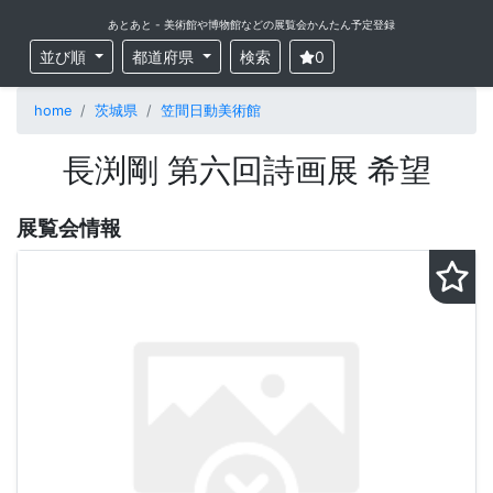
あとあと - 美術館や博物館などの展覧会かんたん予定登録
並び順
都道府県
検索
0
home
茨城県
笠間日動美術館
長渕剛 第六回詩画展 希望
展覧会情報