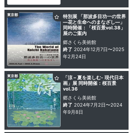
東京都
特別展 「那波多目功一の世界
—花と生命へのまなざし—」
同時開催：「桜百景vol.38」
展のご案内
郷さくら美術館
終了
2024年12月7日〜2025
年2月24日
東京都
「涼 – 夏を楽しむ- 現代日本
画」展 同時開催：桜百景
vol.36
郷さくら美術館
終了
2024年7月2日〜2024
年9月8日