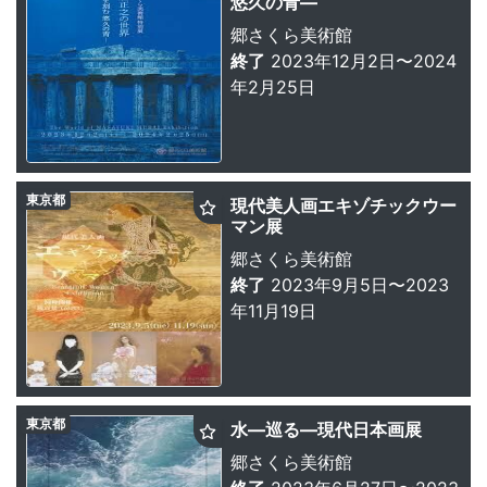
悠久の青—
郷さくら美術館
終了
2023年12月2日〜2024
年2月25日
東京都
現代美人画エキゾチックウー
マン展
郷さくら美術館
終了
2023年9月5日〜2023
年11月19日
東京都
水—巡る—現代日本画展
郷さくら美術館