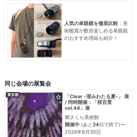
人気の単眼鏡を徹底比較
：美
術鑑賞が数倍楽しめる単眼鏡
のおすすめ理由も紹介！
同じ会場の展覧会
東京都
「Clear -澄みわたる夏-」 展
/ 同時開催：「桜百景
vol.44」展
郷さくら美術館
開催中
(あと
24
日で終了)
〜
2026年8月30日