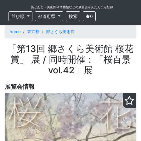
あとあと - 美術館や博物館などの展覧会かんたん予定登録
並び順
都道府県
検索
0
home
東京都
郷さくら美術館
「第13回 郷さくら美術館 桜花
賞」 展 / 同時開催：「桜百景
vol.42」展
展覧会情報