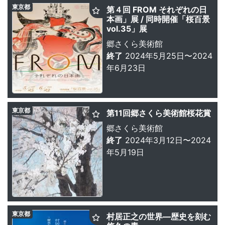
東京都
第４回 FROM それぞれの日
本画」展 / 同時開催「桜百景
vol.35」展
郷さくら美術館
終了
2024年5月25日〜2024
年6月23日
東京都
第11回郷さくら美術館桜花賞
郷さくら美術館
終了
2024年3月12日〜2024
年5月19日
東京都
村居正之の世界—歴史を刻む