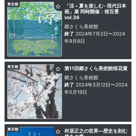
東京都
「涼 – 夏を楽しむ- 現代日本
画」展 同時開催：桜百景
vol.36
郷さくら美術館
終了
2024年7月2日〜2024
年9月8日
東京都
第11回郷さくら美術館桜花賞
郷さくら美術館
終了
2024年3月12日〜2024
年5月19日
東京都
村居正之の世界—歴史を刻む