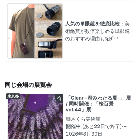
人気の単眼鏡を徹底比較
：美
術鑑賞が数倍楽しめる単眼鏡
のおすすめ理由も紹介！
同じ会場の展覧会
東京都
「Clear -澄みわたる夏-」 展
/ 同時開催：「桜百景
vol.44」展
郷さくら美術館
開催中
(あと
22
日で終了)
〜
2026年8月30日