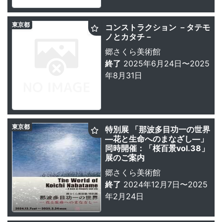
東京都
コンストラクション －タテモ
ノとカタチ－
郷さくら美術館
終了
2025年6月24日〜2025
年8月31日
東京都
特別展 「那波多目功一の世界
—花と生命へのまなざし—」
同時開催：「桜百景vol.38」
展のご案内
郷さくら美術館
終了
2024年12月7日〜2025
年2月24日