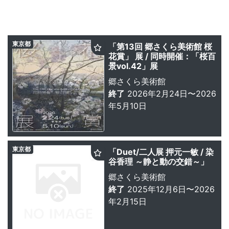
東京都
「第13回 郷さくら美術館 桜
花賞」 展 / 同時開催：「桜百
景vol.42」展
郷さくら美術館
終了
2026年2月24日〜2026
年5月10日
東京都
「Duet/二人展 押元一敏 / 染
谷香理 ～静と動の交錯～」
郷さくら美術館
終了
2025年12月6日〜2026
年2月15日