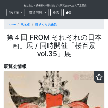
あとあと - 美術館や博物館などの展覧会かんたん予定登録
並び順
都道府県
検索
0
home
東京都
郷さくら美術館
第４回 FROM それぞれの日本
画」展 / 同時開催「桜百景
vol.35」展
展覧会情報