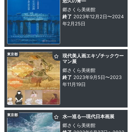
悠久の青—
郷さくら美術館
終了
2023年12月2日〜2024
年2月25日
東京都
現代美人画エキゾチックウー
マン展
郷さくら美術館
終了
2023年9月5日〜2023
年11月19日
東京都
水—巡る—現代日本画展
郷さくら美術館