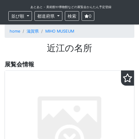
あとあと - 美術館や博物館などの展覧会かんたん予定登録
並び順
都道府県
検索
0
home
滋賀県
MIHO MUSEUM
近江の名所
展覧会情報