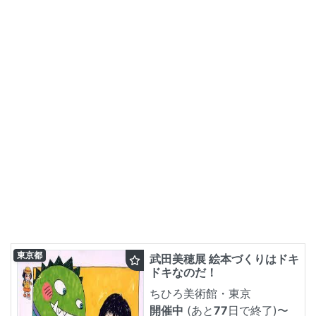
東京都
武田美穂展 絵本づくりはドキ
ドキなのだ！
ちひろ美術館・東京
開催中
(あと
77
日で終了)
〜