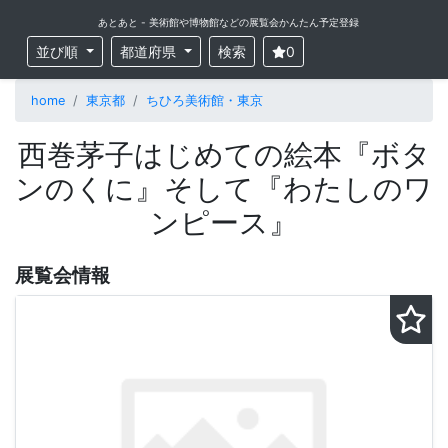
あとあと - 美術館や博物館などの展覧会かんたん予定登録
並び順
都道府県
検索
0
home
東京都
ちひろ美術館・東京
西巻茅子はじめての絵本『ボタ
ンのくに』そして『わたしのワ
ンピース』
展覧会情報