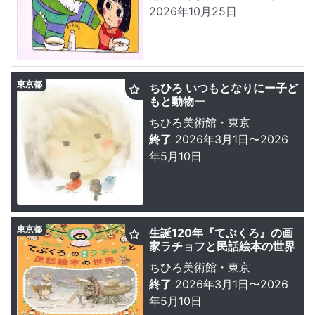
2026年10月25日
東京都
ちひろ いつもとなりにー子ど
もと動物ー
ちひろ美術館・東京
終了
2026年3月1日〜2026
年5月10日
東京都
生誕120年『てぶくろ』の画
家ラチョフと民話絵本の世界
ちひろ美術館・東京
終了
2026年3月1日〜2026
年5月10日