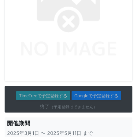
TimeTreeで予定登録する
Googleで予定登録する
終了
（予定登録はできません）
開催期間
2025年3月1日 〜 2025年5月11日 まで