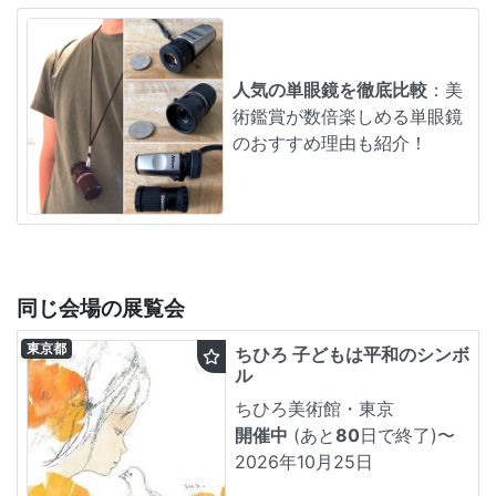
人気の単眼鏡を徹底比較
：美
術鑑賞が数倍楽しめる単眼鏡
のおすすめ理由も紹介！
同じ会場の展覧会
東京都
ちひろ 子どもは平和のシンボ
ル
ちひろ美術館・東京
開催中
(あと
80
日で終了)
〜
2026年10月25日