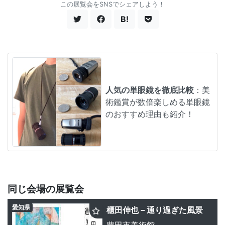
この展覧会をSNSでシェアしよう！
B!
人気の単眼鏡を徹底比較
：美
術鑑賞が数倍楽しめる単眼鏡
のおすすめ理由も紹介！
同じ会場の展覧会
愛知県
櫃田伸也－通り過ぎた風景
豊田市美術館