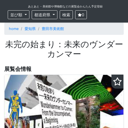
あとあと - 美術館や博物館などの展覧会かんたん予定登録
並び順
都道府県
検索
0
home
愛知県
豊田市美術館
未完の始まり：未来のヴンダー
カンマー
展覧会情報