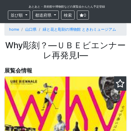
あとあと - 美術館や博物館などの展覧会かんたん予定登録
並び順
都道府県
検索
0
home
山口県
緑と花と彫刻の博物館 ときわミュージアム
Why彫刻？—ＵＢＥビエンナー
レ再発見Ⅰ—
展覧会情報