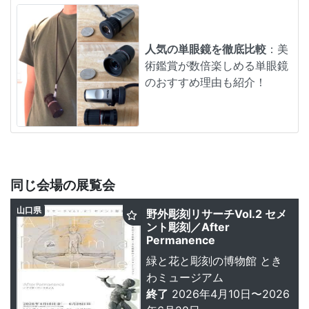
人気の単眼鏡を徹底比較
：美
術鑑賞が数倍楽しめる単眼鏡
のおすすめ理由も紹介！
同じ会場の展覧会
山口県
野外彫刻リサーチVol.2 セメ
ント彫刻／After
Permanence
緑と花と彫刻の博物館 とき
わミュージアム
終了
2026年4月10日〜2026