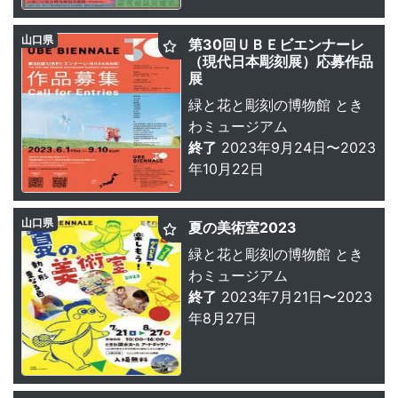
山口県
第30回ＵＢＥビエンナーレ
（現代日本彫刻展）応募作品
展
緑と花と彫刻の博物館 とき
わミュージアム
終了
2023年9月24日〜2023
年10月22日
山口県
夏の美術室2023
緑と花と彫刻の博物館 とき
わミュージアム
終了
2023年7月21日〜2023
年8月27日