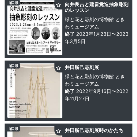
山口県
向井良吉と建畠覚造抽象彫刻
のレッスン
緑と花と彫刻の博物館 とき
わミュージアム
終了
2023年1月28日〜2023
年3月5日
山口県
井田勝己彫刻展
緑と花と彫刻の博物館 とき
わミュージアム
終了
2022年9月16日〜2022
年11月27日
山口県
井田勝己彫刻展時のかたち