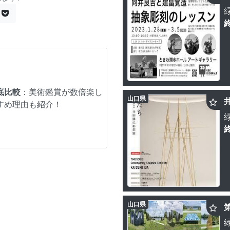
底比較
：美術鑑賞が数倍楽し
山口県
すめ理由も紹介！
山口県