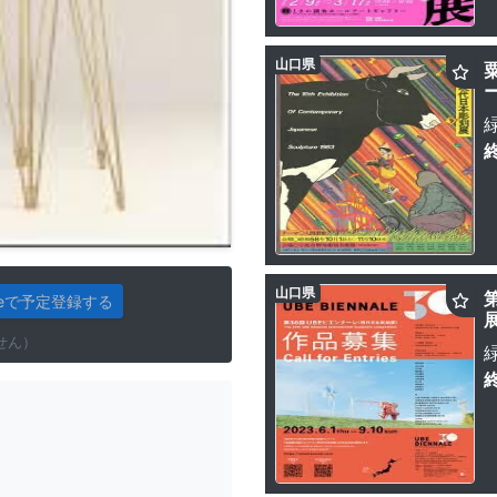
山口県
ー
山口県
gleで予定登録する
せん）