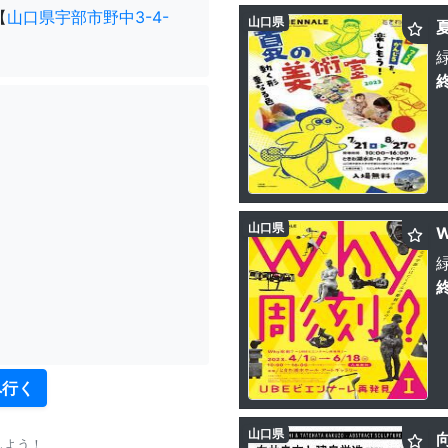
【
山口県宇部市野中3-4-
山口県
山口県
へ行く
山口県
しよう！