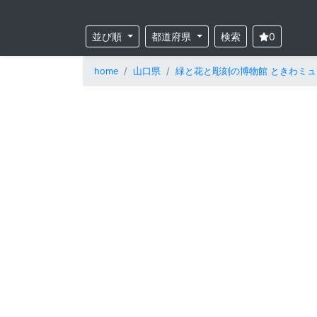
並び順
都道府県
検索
0
home
山口県
緑と花と彫刻の博物館 ときわミ