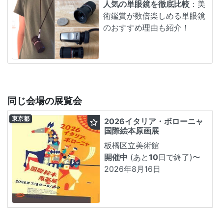
人気の単眼鏡を徹底比較
：美
術鑑賞が数倍楽しめる単眼鏡
のおすすめ理由も紹介！
同じ会場の展覧会
東京都
2026イタリア・ボローニャ
国際絵本原画展
板橋区立美術館
開催中
(あと
10
日で終了)
〜
2026年8月16日