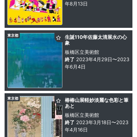
年8月13日
東京都
生誕110年佐藤太清展水の心
象
板橋区立美術館
終了
2023年4月29日〜2023
年6月4日
東京都
椿椿山展軽妙淡麗な色彩と筆
あと
板橋区立美術館
終了
2023年3月18日〜2023
年4月16日