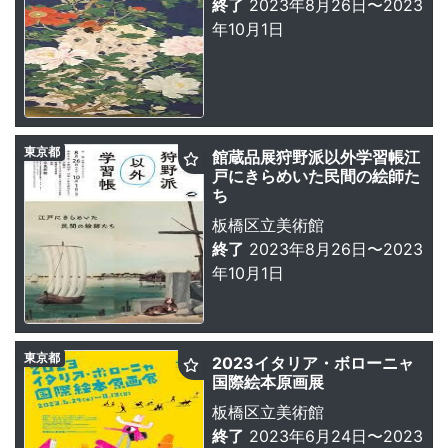
終了
2023年8月26日〜2023
年10月1日
東京都
館蔵品展狩野派以外学習帳江
戸にきらめいた民間の絵師た
ち
板橋区立美術館
終了
2023年8月26日〜2023
年10月1日
東京都
2023イタリア・ボローニャ
国際絵本原画展
板橋区立美術館
終了
2023年6月24日〜2023