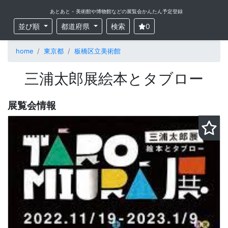
あとあと - 美術館や博物館などの展覧会かんたん予定登録
並び順
都道府県
検索
0
home
東京都
板橋区立美術館
三浦太郎展絵本とタブロー
展覧会情報