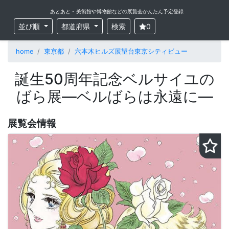
あとあと - 美術館や博物館などの展覧会かんたん予定登録
並び順
都道府県
検索
0
home
東京都
六本木ヒルズ展望台東京シティビュー
誕生50周年記念ベルサイユの
ばら展—ベルばらは永遠に—
展覧会情報