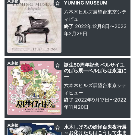
東京都
YUMING MUSEUM
六本木ヒルズ展望台東京シテ
ィビュー
終了
2022年12月8日〜2023
年2月26日
東京都
誕生50周年記念 ベルサイユ
のばら展—ベルばらは永遠に
—
六本木ヒルズ展望台東京シテ
ィビュー
終了
2022年9月17日〜2022
年11月20日
東京都
水木しげるの妖怪百鬼夜行展
～お化けたちはこうして生ま