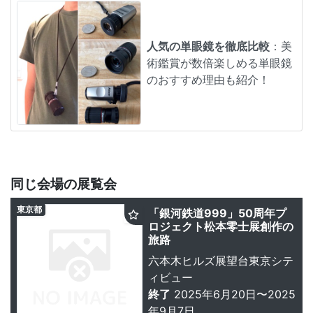
人気の単眼鏡を徹底比較
：美
術鑑賞が数倍楽しめる単眼鏡
のおすすめ理由も紹介！
同じ会場の展覧会
東京都
「銀河鉄道999」50周年プ
ロジェクト松本零士展創作の
旅路
六本木ヒルズ展望台東京シテ
ィビュー
終了
2025年6月20日〜2025
年9月7日