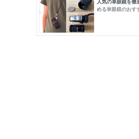
人気の単眼鏡を徹
める単眼鏡のおす