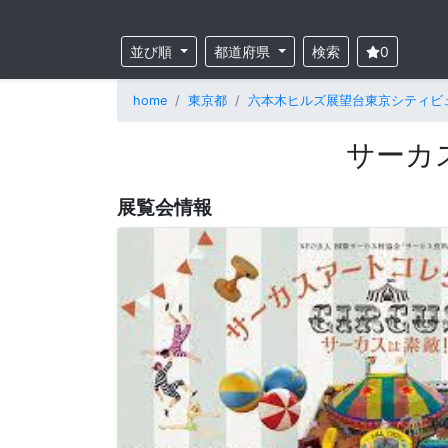
並び順
都道府県
検索
0
home
東京都
六本木ヒルズ展望台東京シティビ
サーカ
展覧会情報