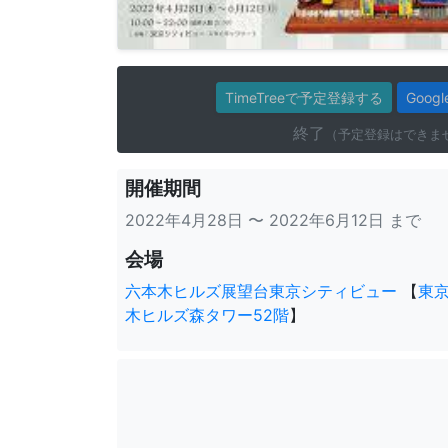
TimeTreeで予定登録する
Goo
終了
（予定登録はできま
開催期間
2022年4月28日 〜 2022年6月12日 まで
会場
六本木ヒルズ展望台東京シティビュー
【
東京
木ヒルズ森タワー52階
】