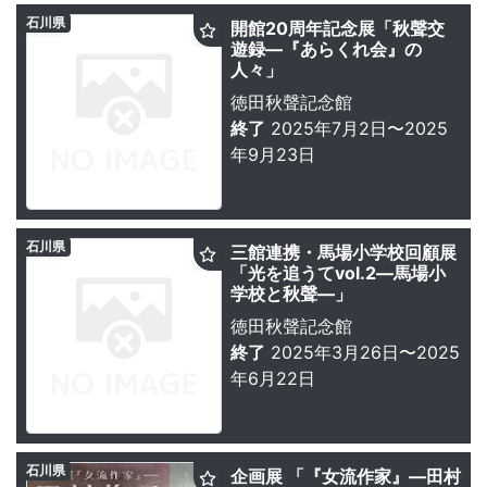
石川県
開館20周年記念展「秋聲交
遊録―『あらくれ会』の
人々」
徳田秋聲記念館
終了
2025年7月2日〜2025
年9月23日
石川県
三館連携・馬場小学校回顧展
「光を追うてvol.2―馬場小
学校と秋聲―」
徳田秋聲記念館
終了
2025年3月26日〜2025
年6月22日
石川県
企画展 「『女流作家』―田村