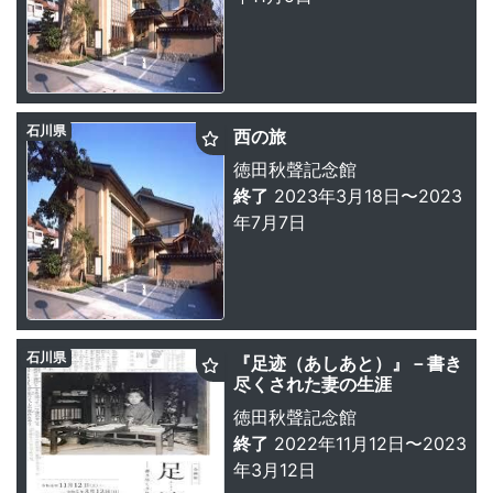
石川県
西の旅
徳田秋聲記念館
終了
2023年3月18日〜2023
年7月7日
石川県
『足迹（あしあと）』－書き
尽くされた妻の生涯
徳田秋聲記念館
終了
2022年11月12日〜2023
年3月12日