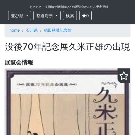
あとあと - 美術館や博物館などの展覧会かんたん予定登録
並び順
都道府県
検索
0
home
石川県
徳田秋聲記念館
没後70年記念展久米正雄の出現
展覧会情報