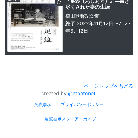
『足迹（あしあと）』—書き
尽くされた妻の生涯
徳田秋聲記念館
終了
2022年11月12日〜2023
年3月12日
ページトップへもどる
created by
@atoatonet
.
免責事項
プライバシーポリシー
展覧会ポスターアーカイブ