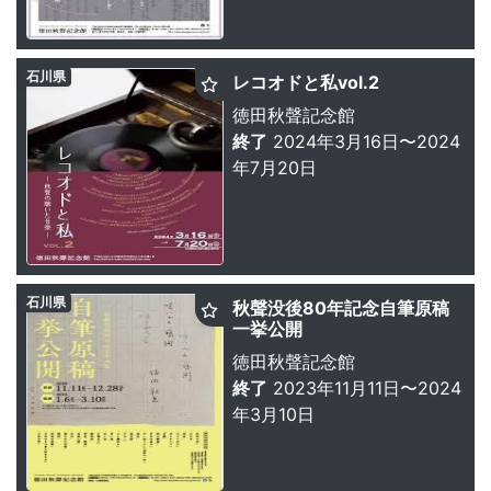
石川県
レコオドと私vol.2
徳田秋聲記念館
終了
2024年3月16日〜2024
年7月20日
石川県
秋聲没後80年記念自筆原稿
一挙公開
徳田秋聲記念館
終了
2023年11月11日〜2024
年3月10日