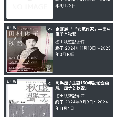
年6月22日
石川県
企画展 「『女流作家』―田村
俊子と秋聲」
徳田秋聲記念館
終了
2024年11月10日〜2025
年3月16日
石川県
高浜虚子生誕150年記念企画
展「虚子と秋聲」
徳田秋聲記念館
終了
2024年8月3日〜2024
年11月4日