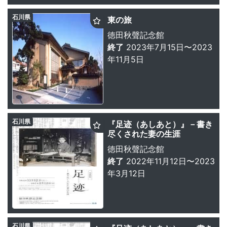
石川県
東の旅
徳田秋聲記念館
終了
2023年7月15日〜2023
年11月5日
石川県
『足迹（あしあと）』－書き
尽くされた妻の生涯
徳田秋聲記念館
終了
2022年11月12日〜2023
年3月12日
石川県