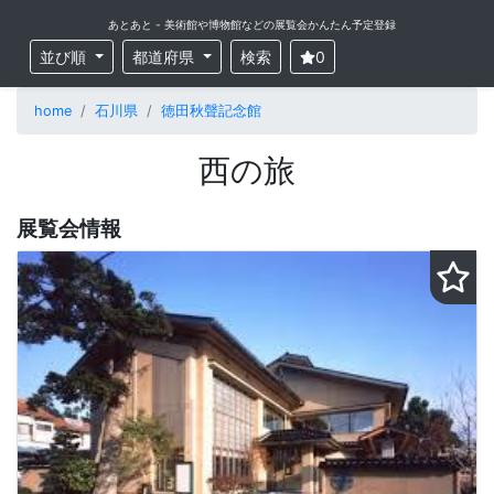
あとあと - 美術館や博物館などの展覧会かんたん予定登録
並び順
都道府県
検索
0
home
石川県
徳田秋聲記念館
西の旅
展覧会情報