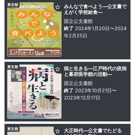
東京都
みんなで食べよう—公文書で
えがく学校給食—
国立公文書館
終了
2024年1月20日〜2024
年2月25日
東京都
病と生きる—江戸時代の疫病
と幕府医学館の活動—
国立公文書館
終了
2023年10月21日〜
2023年12月17日
東京都
大正時代—公文書でたどる