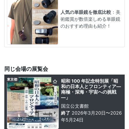
人気の単眼鏡を徹底比較
：美
術鑑賞が数倍楽しめる単眼鏡
のおすすめ理由も紹介！
同じ会場の展覧会
東京都
昭和 100 年記念特別展「昭
和の日本人とフロンティア―
南極・深海・宇宙への挑戦
―」
国立公文書館
終了
2026年3月20日〜2026
年5月24日