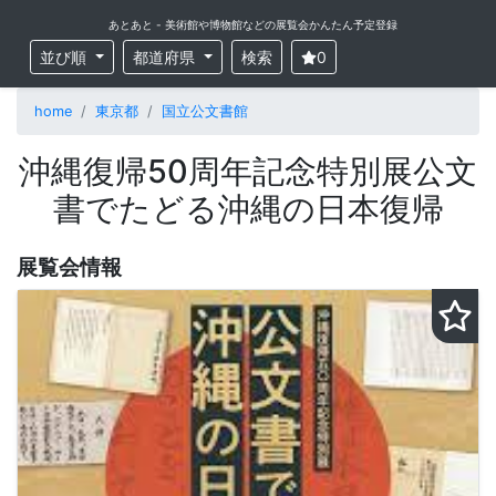
あとあと - 美術館や博物館などの展覧会かんたん予定登録
並び順
都道府県
検索
0
home
東京都
国立公文書館
沖縄復帰50周年記念特別展公文
書でたどる沖縄の日本復帰
展覧会情報