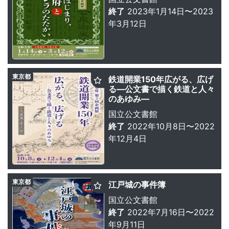
終了
2023年1月14日〜2023
年3月12日
東京都
鉄道開業150年広がる、広げ
る—公文書で描く鉄道と人々
のあゆみ—
国立公文書館
終了
2022年10月8日〜2022
年12月4日
東京都
江戸城の事件簿
国立公文書館
終了
2022年7月16日〜2022
年9月11日