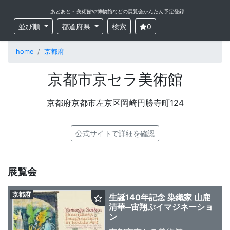
あとあと - 美術館や博物館などの展覧会かんたん予定登録
並び順
都道府県
検索
0
home
京都府
京都市京セラ美術館
京都府京都市左京区岡崎円勝寺町124
公式サイトで詳細を確認
展覧会
京都府
生誕140年記念 染織家 山鹿
清華─宙翔ぶイマジネーショ
ン