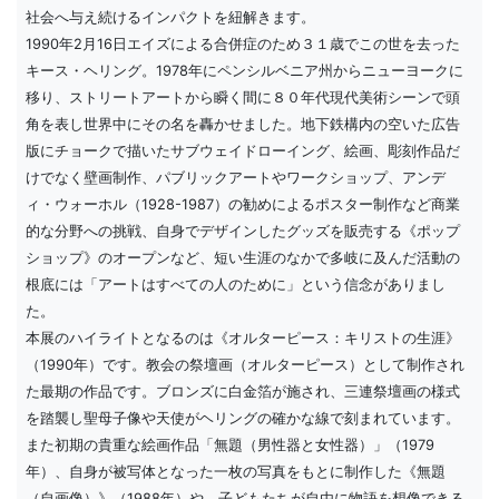
社会へ与え続けるインパクトを紐解きます。
1990年2月16日エイズによる合併症のため３１歳でこの世を去った
キース・ヘリング。1978年にペンシルベニア州からニューヨークに
移り、ストリートアートから瞬く間に８０年代現代美術シーンで頭
角を表し世界中にその名を轟かせました。地下鉄構内の空いた広告
版にチョークで描いたサブウェイドローイング、絵画、彫刻作品だ
けでなく壁画制作、パブリックアートやワークショップ、アンデ
ィ・ウォーホル（1928-1987）の勧めによるポスター制作など商業
的な分野への挑戦、自身でデザインしたグッズを販売する《ポップ
ショップ》のオープンなど、短い生涯のなかで多岐に及んだ活動の
根底には「アートはすべての人のために」という信念がありまし
た。
本展のハイライトとなるのは《オルターピース：キリストの生涯》
（1990年）です。教会の祭壇画（オルターピース）として制作され
た最期の作品です。ブロンズに白金箔が施され、三連祭壇画の様式
を踏襲し聖母子像や天使がヘリングの確かな線で刻まれています。
また初期の貴重な絵画作品「無題（男性器と女性器）」（1979
年）、自身が被写体となった一枚の写真をもとに制作した《無題
（自画像）》（1988年）や、子どもたちが自由に物語を想像できる