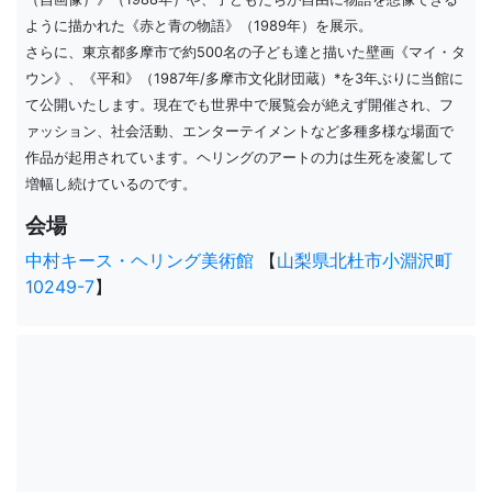
ように描かれた《赤と青の物語》（1989年）を展示。
さらに、東京都多摩市で約500名の子ども達と描いた壁画《マイ・タ
ウン》、《平和》（1987年/多摩市文化財団蔵）*を3年ぶりに当館に
て公開いたします。現在でも世界中で展覧会が絶えず開催され、フ
ァッション、社会活動、エンターテイメントなど多種多様な場面で
作品が起用されています。ヘリングのアートの力は生死を凌駕して
増幅し続けているのです。
会場
中村キース・ヘリング美術館
【
山梨県北杜市小淵沢町
10249-7
】