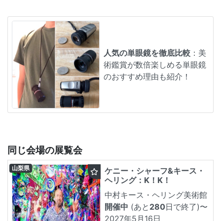
人気の単眼鏡を徹底比較
：美
術鑑賞が数倍楽しめる単眼鏡
のおすすめ理由も紹介！
同じ会場の展覧会
山梨県
ケニー・シャーフ&キース・
ヘリング：K！K！
中村キース・ヘリング美術館
開催中
(あと
280
日で終了)
〜
2027年5月16日