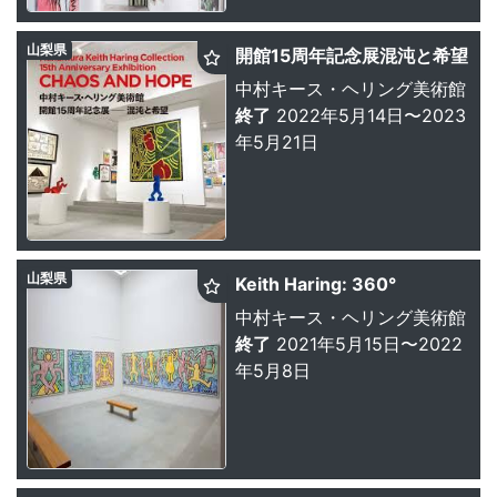
山梨県
開館15周年記念展混沌と希望
中村キース・ヘリング美術館
終了
2022年5月14日〜2023
年5月21日
山梨県
Keith Haring: 360°
中村キース・ヘリング美術館
終了
2021年5月15日〜2022
年5月8日