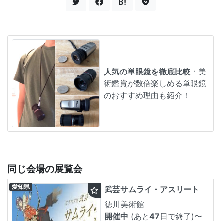
B!
人気の単眼鏡を徹底比較
：美
術鑑賞が数倍楽しめる単眼鏡
のおすすめ理由も紹介！
同じ会場の展覧会
愛知県
武芸サムライ・アスリート
徳川美術館
開催中
(あと
47
日で終了)
〜