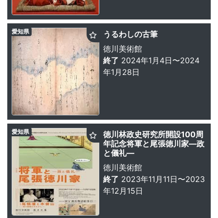
愛知県
うるわしの古筆
徳川美術館
終了
2024年1月4日〜2024
年1月28日
愛知県
徳川林政史研究所開設100周
年記念将軍と尾張徳川家—政
と儀礼—
徳川美術館
終了
2023年11月11日〜2023
年12月15日