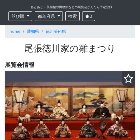
あとあと - 美術館や博物館などの展覧会かんたん予定登録
並び順
都道府県
検索
0
home
愛知県
徳川美術館
尾張徳川家の雛まつり
展覧会情報