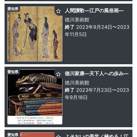
愛知県
人間讃歌—江戸の風俗画—
徳川美術館
終了
2023年9月24日〜2023
年11月5日
愛知県
徳川家康—天下人への歩み—
徳川美術館
終了
2023年7月23日〜2023
年9月18日
愛知県
よそおいの美学／極める！江