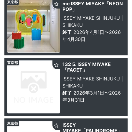
東京都
me ISSEY MIYAKE「NEON
POP」
ISSEY MIYAKE SHINJUKU |
SHIKAKU
終了
2026年4月1日〜2026
年4月30日
東京都
132 5. ISSEY MIYAKE
「FACET」
ISSEY MIYAKE SHINJUKU |
SHIKAKU
終了
2026年3月1日〜2026
年3月31日
東京都
ISSEY
MIYAKE「PALINDROME」