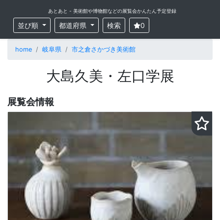
あとあと - 美術館や博物館などの展覧会かんたん予定登録
並び順
都道府県
検索
0
home
岐阜県
市之倉さかづき美術館
大島久美・左口学展
展覧会情報