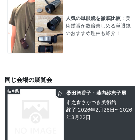
人気の単眼鏡を徹底比較
：美
術鑑賞が数倍楽しめる単眼鏡
のおすすめ理由も紹介！
同じ会場の展覧会
岐阜県
桑田智香子・藤内紗恵子展
市之倉さかづき美術館
終了
2026年2月28日〜2026
年3月22日