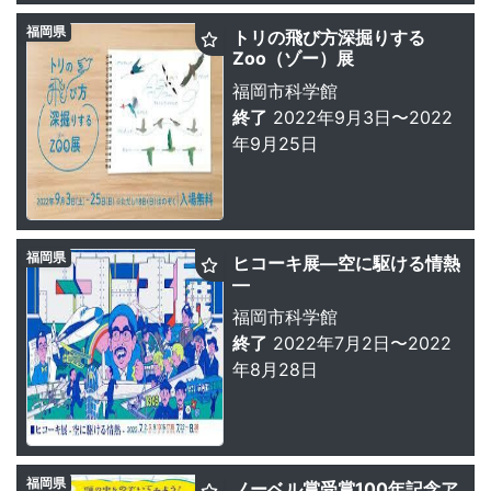
福岡県
トリの飛び方深掘りする
Zoo（ゾー）展
福岡市科学館
終了
2022年9月3日〜2022
年9月25日
福岡県
ヒコーキ展—空に駆ける情熱
—
福岡市科学館
終了
2022年7月2日〜2022
年8月28日
福岡県
ノーベル賞受賞100年記念ア