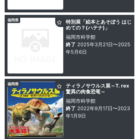
福岡県
特別展「絵本とあそぼう はじ
めての？(ハテナ)」
福岡市科学館
終了
2025年3月21日〜2025
年5月6日
福岡県
ティラノサウルス展～T. rex
驚異の肉食恐竜～
福岡市科学館
終了
2022年9月17日〜2023
年1月9日