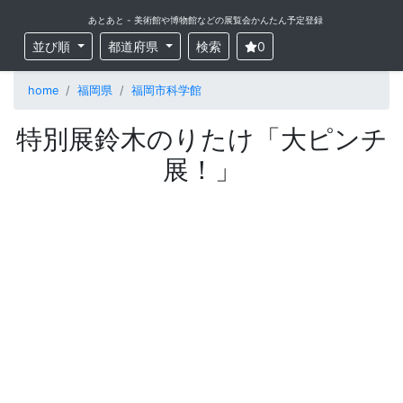
あとあと - 美術館や博物館などの展覧会かんたん予定登録
並び順
都道府県
検索
0
home
福岡県
福岡市科学館
特別展鈴木のりたけ「大ピンチ
展！」