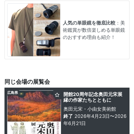
人気の単眼鏡を徹底比較
：美
術鑑賞が数倍楽しめる単眼鏡
のおすすめ理由も紹介！
同じ会場の展覧会
広島県
開館20周年記念奥田元宋展
縁の作家たちとともに
奥田元宋・小由女美術館
終了
2026年4月23日〜2026
年6月21日