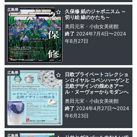
広島県
久保修 紙のジャポニスム ～
切り絵 線のかたち～
奥田元宋・小由女美術館
終了
2024年7月4日〜2024
年8月27日
広島県
日欧プライベートコレクショ
ンロイヤル コペンハーゲンと
北欧デザインの煌めきアー
ル・ヌーヴォーからモダンへ
奥田元宋・小由女美術館
終了
2024年4月27日〜2024
年6月23日
広島県