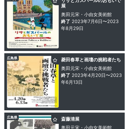
リサとガスパールのおもいで
展
奥田元宋・小由女美術館
終了
2023年7月6日〜2023
年8月29日
広島県
菱田春草と画壇の挑戦者たち
奥田元宋・小由女美術館
終了
2023年4月20日〜2023
年6月13日
広島県
斎藤清展
奥田元宋・小由女美術館