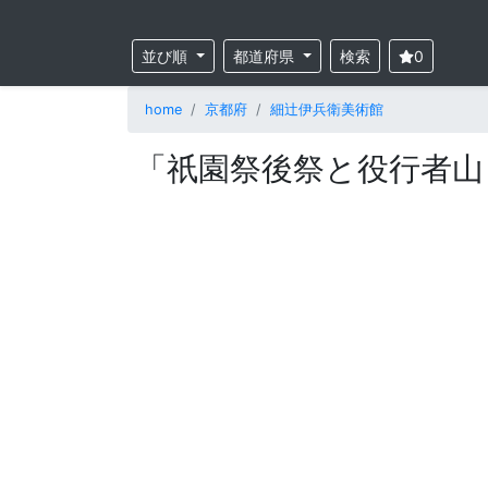
並び順
都道府県
検索
0
home
京都府
細辻伊兵衛美術館
「祇園祭後祭と役行者山