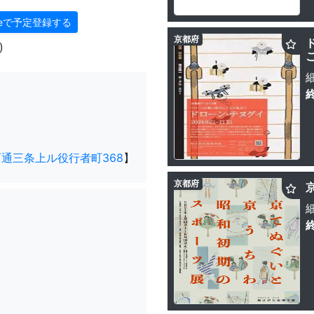
gleで予定登録する
京都府
)
通三条上ル役行者町368
】
京都府