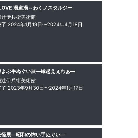
I LOVE 湯道湯～わくノスタルジー
細辻伊兵衛美術館
終了
2024年1月19日〜2024年4月18日
福よぶ手ぬぐい展—縁起えぇわぁ—
細辻伊兵衛美術館
終了
2023年9月30日〜2024年1月17日
妖怪展—昭和の怖い手ぬぐい—