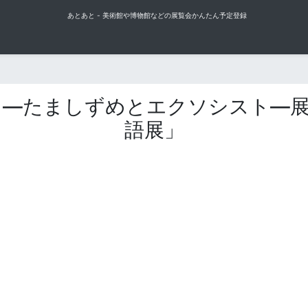
あとあと - 美術館や博物館などの展覧会かんたん予定登録
 ―たましずめとエクソシスト―
語展」