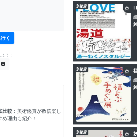
京都府
へ行く
しよう！
京都府
底比較
：美術鑑賞が数倍楽し
すめ理由も紹介！
京都府