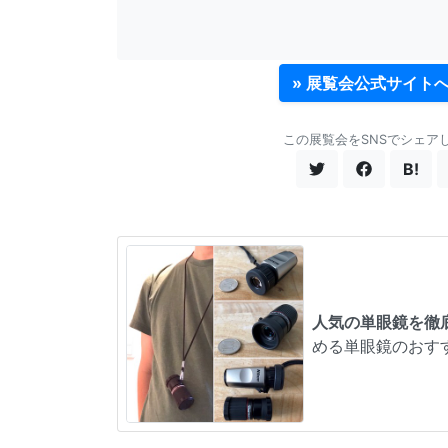
» 展覧会公式サイト
この展覧会をSNSでシェア
B!
人気の単眼鏡を徹
める単眼鏡のおす