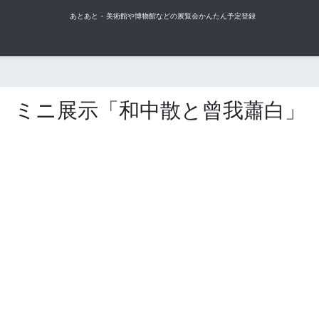
あとあと - 美術館や博物館などの展覧会かんたん予定登録
ミニ展示「和中散と曾我蕭白」