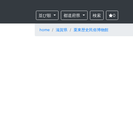
並び順
都道府県
検索
0
home
滋賀県
栗東歴史民俗博物館