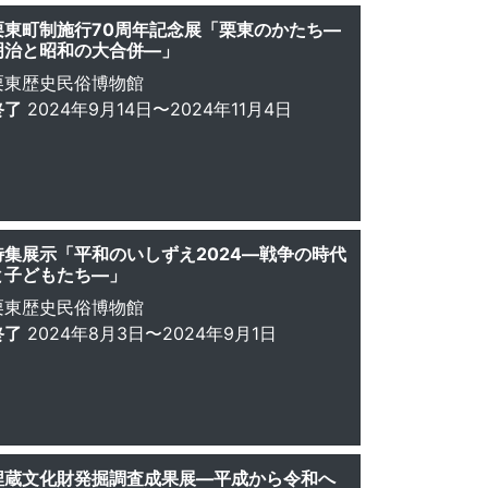
栗東町制施行70周年記念展「栗東のかたち―
明治と昭和の大合併―」
栗東歴史民俗博物館
終了
2024年9月14日〜2024年11月4日
特集展示「平和のいしずえ2024―戦争の時代
と子どもたち―」
栗東歴史民俗博物館
終了
2024年8月3日〜2024年9月1日
埋蔵文化財発掘調査成果展―平成から令和へ