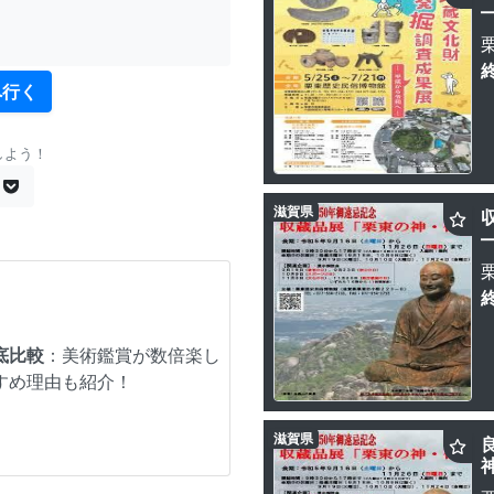
へ行く
しよう！
滋賀県
底比較
：美術鑑賞が数倍楽し
すめ理由も紹介！
滋賀県