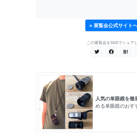
» 展覧会公式サイト
この展覧会をSNSでシェア
B!
人気の単眼鏡を徹
める単眼鏡のおす