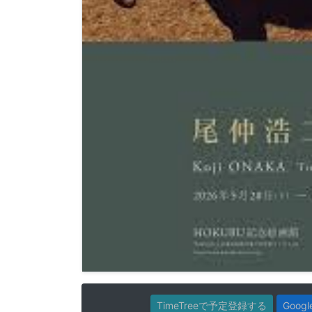
TimeTreeで予定登録する
Goo