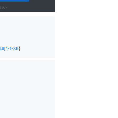
せん）
1-1-36
】