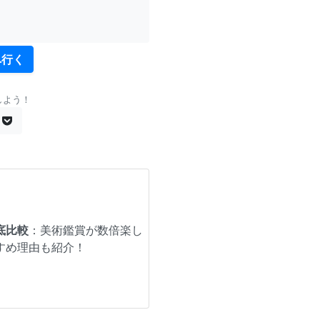
へ行く
しよう！
底比較
：美術鑑賞が数倍楽し
すめ理由も紹介！