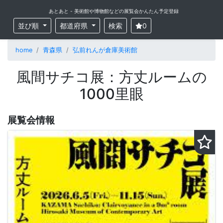
あとあと - 美術館や博物館などの展覧会かんたん予定登録
並び順
都道府県
検索
0
home
青森県
弘前れんが倉庫美術館
風間サチコ展：方丈ルームの
1000里眼
展覧会情報