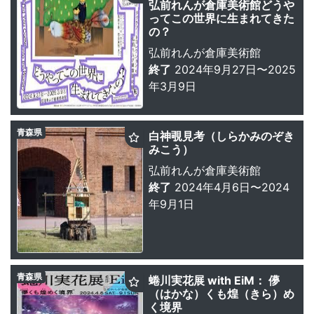
弘前れんが倉庫美術館どうや
ってこの世界に生まれてきた
の？
弘前れんが倉庫美術館
終了
2024年9月27日〜2025
年3月9日
青森県
白神覗見考（しらかみのぞき
みこう）
弘前れんが倉庫美術館
終了
2024年4月6日〜2024
年9月1日
青森県
蜷川実花展 with EiM： 儚
（はかな）くも煌（きら）め
く境界