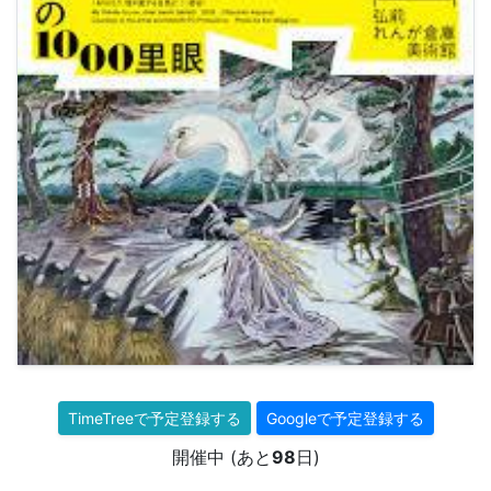
TimeTreeで予定登録する
Googleで予定登録する
開催中 (あと
98
日)