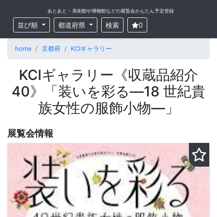
あとあと - 美術館や博物館などの展覧会かんたん予定登録
並び順
都道府県
検索
0
home
京都府
KCIギャラリー
KCIギャラリー《収蔵品紹介
40》「装いを彩る―18 世紀貴
族女性の服飾小物―」
展覧会情報