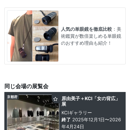
人気の単眼鏡を徹底比較
：美
術鑑賞が数倍楽しめる単眼鏡
のおすすめ理由も紹介！
同じ会場の展覧会
京都府
原由美子＋KCI「女の背広」
展
KCIギャラリー
終了
2025年12月1日〜2026
年4月24日